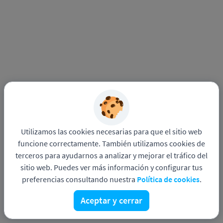
Utilizamos las cookies necesarias para que el sitio web
funcione correctamente. También utilizamos cookies de
terceros para ayudarnos a analizar y mejorar el tráfico del
sitio web. Puedes ver más información y configurar tus
Funciona con
Política de privacidad
Contacto con
Pandapé
DPO
preferencias consultando nuestra
Política de cookies
.
Aceptar y cerrar