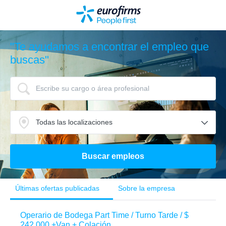
"Te ayudamos a encontrar el empleo que
buscas"
Últimas ofertas publicadas
Sobre la empresa
Operario de Bodega Part Time / Turno Tarde / $
242.000 +Van + Colación